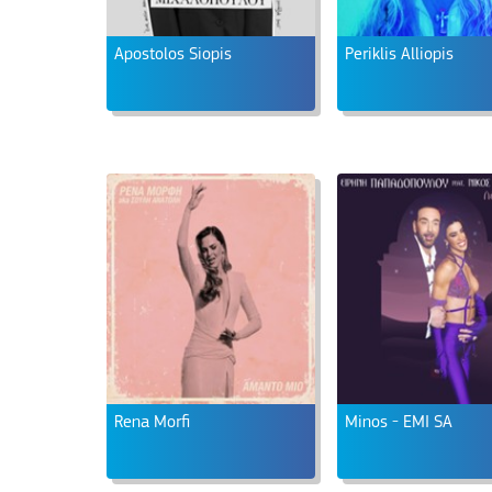
Apostolos Siopis
Periklis Alliopis
Rena Morfi
Minos - EMI SA