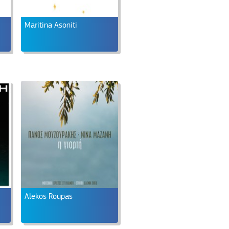
Maritina Asoniti
Alekos Roupas