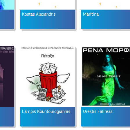
Kostas Alexandris
Maritina
Lampis Kountourogiannis
Orestis Falireas