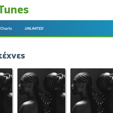
Charts
UNLIMITED
τέχνες