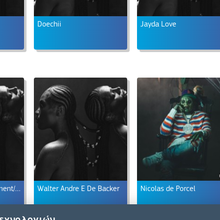
Doechii
Jayda Love
Top Dawg Entertainment/Capitol Records
Walter Andre E De Backer
Nicolas de Porcel
τεχνολογιών