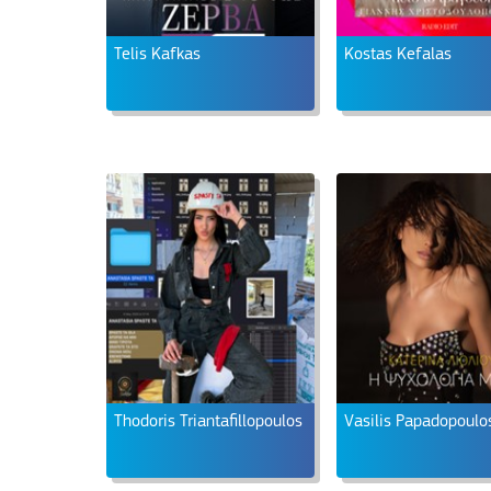
Telis Kafkas
Kostas Kefalas
Thodoris Triantafillopoulos
Vasilis Papadopoulo