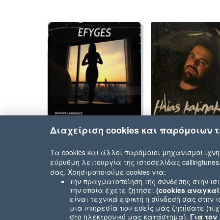
Διαχείριση cookies και παρόμοιων 
Nikos Choritos
Kostas Savvidis
Τα cookies και άλλοι παρόμοιοι μηχανισμοί ιχνη
εύρυθμη λειτουργία της ιστοσελίδας callingtunes
σας. Χρησιμοποιούμε cookies για:
την πραγματοποίηση της σύνδεσης στην ιστ
την οποία έχετε ζητήσει
(cookies αναγκαί
είναι τεχνικά εφικτή η σύνδεσή σας στην 
μια υπηρεσία που εσείς μας ζητήσατε (π.
στο ηλεκτρονικό μας κατάστημα).
Για τον